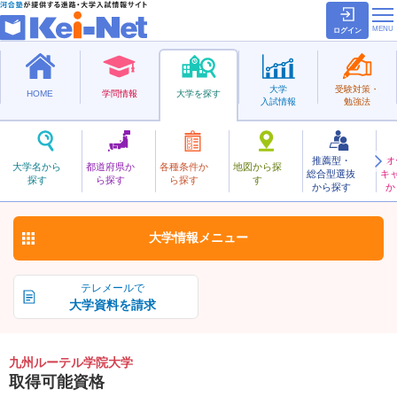
ログイン
大学
受験対策・
HOME
学問情報
大学を探す
入試情報
勉強法
推薦型・
オ
きゅうしゅうるーてるがくいん
大学名から
都道府県か
各種条件か
地図から探
総合型選抜
キ
九州ルーテル学院大学
探す
ら探す
ら探す
す
私立
から探す
か
お気に入り
大学情報
メニュー
テレメールで
大学資料を請求
九州ルーテル学院大学
取得可能資格