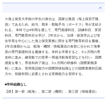
※海上保安大学校の学生の身分は、国家公務員（海上保安庁職
員）であるため、給与、期末・勤勉手当（ボーナス）等が支給さ
れる。 本科では4年間を通して、専門基礎科目、訓練科目、実習
科目、専門教育科目を学び、2年次から、法律・政策学および安
全学系を中心にした海上保安業務に関する専門教育科目を履修。
2年次後期からは、航海・機関・情報通信の各群に分かれて海事
系の専門基礎科目を履修する。本科を卒業すると、6ヵ月間の専
攻科に進み、練習船での世界一周遠洋航海実習などを行い、国際
感覚を養う。専攻科終了後は、3ヵ月間の研修科（国際業務課
程）に進み、実用英語能力や国際関係知識などの国際業務対応能
力や、初級幹部に必要とされる実務能力を習得する。
■学科組織なし
【群】第一群（航海）、第二群（機関）、第三群（情報通信）