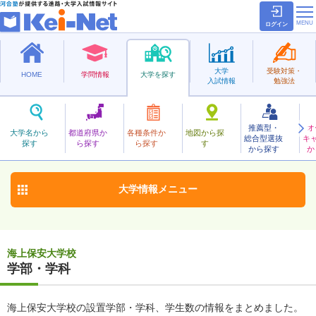
ログイン
大学
受験対策・
HOME
学問情報
大学を探す
入試情報
勉強法
推薦型・
オ
かいじょうほあん
大学名から
都道府県か
各種条件か
地図から探
総合型選抜
キ
海上保安大学校
探す
ら探す
ら探す
す
大学校
から探す
か
お気に入り
大学情報
メニュー
海上保安大学校
学部・学科
海上保安大学校の設置学部・学科、学生数の情報をまとめました。