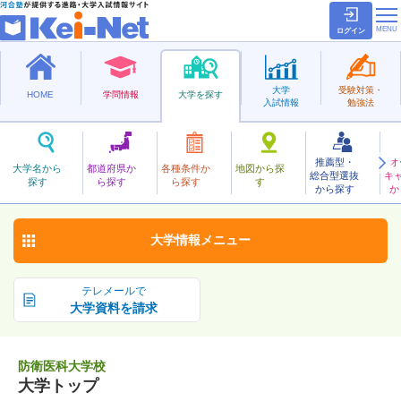
ログイン
大学
受験対策・
HOME
学問情報
大学を探す
入試情報
勉強法
推薦型・
オ
ぼうえいいか
大学名から
都道府県か
各種条件か
地図から探
総合型選抜
キ
防衛医科大学校
探す
ら探す
ら探す
す
大学校
から探す
か
お気に入り
大学情報
メニュー
テレメールで
大学資料を請求
防衛医科大学校
大学トップ