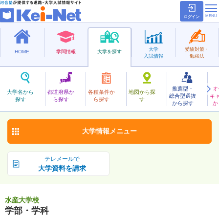
ログイン
大学
受験対策・
HOME
学問情報
大学を探す
入試情報
勉強法
推薦型・
オ
すいさん
大学名から
都道府県か
各種条件か
地図から探
総合型選抜
キ
水産大学校
探す
ら探す
ら探す
す
大学校
から探す
か
お気に入り
大学情報
メニュー
テレメールで
大学資料を請求
水産大学校
学部・学科