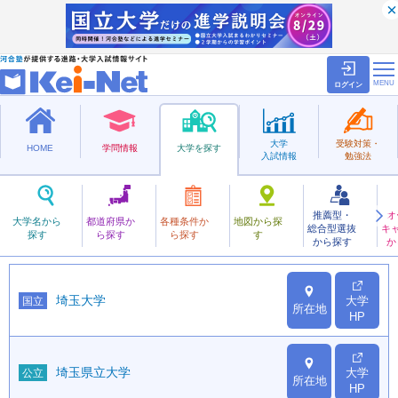
ログイン
大学
受験対策・
HOME
学問情報
大学を探す
入試情報
勉強法
都道府県から探す
推薦型・
オ
大学名から
埼玉の大学一覧
都道府県か
各種条件か
地図から探
総合型選抜
キ
探す
ら探す
ら探す
す
から探す
か
埼玉大学
大学
国立
所在地
HP
埼玉県立大学
大学
公立
所在地
HP