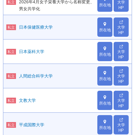
2026年4月女子栄養大学から名称変更、
大学
私立
所在地
HP
男女共学化
日本保健医療大学
大学
私立
所在地
HP
日本薬科大学
大学
私立
所在地
HP
人間総合科学大学
大学
私立
所在地
HP
文教大学
大学
私立
所在地
HP
平成国際大学
大学
私立
所在地
HP