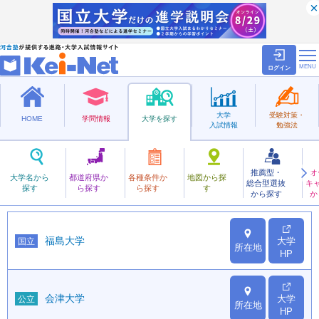
ログイン
大学
受験対策・
HOME
学問情報
大学を探す
入試情報
勉強法
都道府県から探す
推薦型・
オ
大学名から
福島の大学一覧
都道府県か
各種条件か
地図から探
総合型選抜
キ
探す
ら探す
ら探す
す
から探す
か
福島大学
大学
国立
所在地
HP
会津大学
大学
公立
所在地
HP