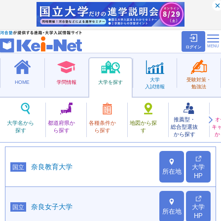
ログイン
大学
受験対策・
HOME
学問情報
大学を探す
入試情報
勉強法
都道府県から探す
推薦型・
オ
大学名から
奈良の大学一覧
都道府県か
各種条件か
地図から探
総合型選抜
キ
探す
ら探す
ら探す
す
から探す
か
奈良教育大学
大学
国立
所在地
HP
奈良女子大学
大学
国立
所在地
HP