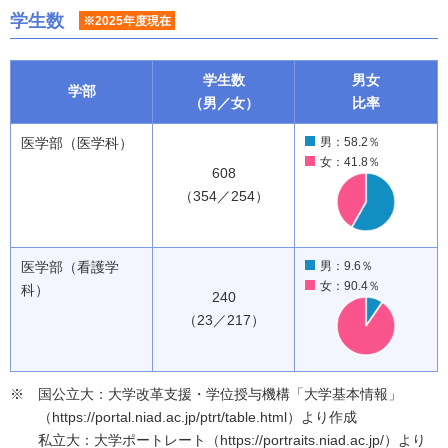
学生数
※2025年度現在
学生数
男女
学部
（男／女）
比率
医学部（医学科）
男：58.2％
女：41.8％
608
（354／254）
医学部（看護学
男：9.6％
女：90.4％
科）
240
（23／217）
国公立大：大学改革支援・学位授与機構「大学基本情報」
（https://portal.niad.ac.jp/ptrt/table.html）より作成
私立大：大学ポートレート（https://portraits.niad.ac.jp/）より