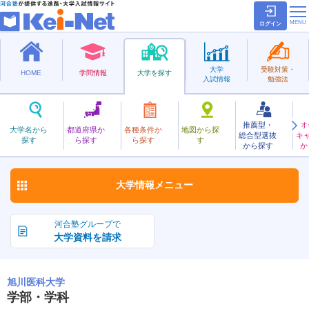
ログイン
大学
受験対策・
HOME
学問情報
大学を探す
入試情報
勉強法
推薦型・
オ
あさひかわいか
大学名から
都道府県か
各種条件か
地図から探
総合型選抜
キ
旭川医科大学
探す
ら探す
ら探す
す
国立
から探す
か
お気に入り
大学情報
メニュー
河合塾グループで
大学資料を請求
旭川医科大学
学部・学科