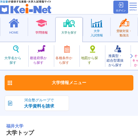
ログイン
大学
受験対策・
HOME
学問情報
大学を探す
入試情報
勉強法
推薦型・
オ
ふくい
大学名から
都道府県か
各種条件か
地図から探
総合型選抜
キ
福井大学
探す
ら探す
ら探す
す
国立
から探す
か
お気に入り
大学情報
メニュー
河合塾グループで
大学資料を請求
福井大学
大学トップ