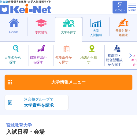
ログイン
大学
受験対策・
HOME
学問情報
大学を探す
入試情報
勉強法
推薦型・
オ
みやぎきょういく
大学名から
都道府県か
各種条件か
地図から探
総合型選抜
キ
宮城教育大学
探す
ら探す
ら探す
す
国立
から探す
か
お気に入り
大学情報
メニュー
河合塾グループで
大学資料を請求
宮城教育大学
入試日程・会場