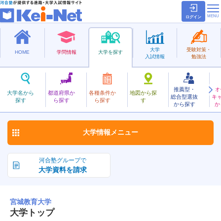
ログイン
大学
受験対策・
HOME
学問情報
大学を探す
入試情報
勉強法
推薦型・
オ
みやぎきょういく
大学名から
都道府県か
各種条件か
地図から探
総合型選抜
キ
宮城教育大学
探す
ら探す
ら探す
す
国立
から探す
か
お気に入り
大学情報
メニュー
河合塾グループで
大学資料を請求
宮城教育大学
大学トップ