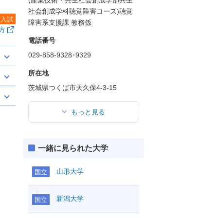
(産業技術・共生社会創成学部共生
社会創成学科聴覚障害コース)聴覚
度入試
障害系支援課 教務係
方
電話番号
029-858-9328･9329
所在地
茨城県つくば市天久保4-3-15
もっと見る
一緒に見られた大学
山形大学
国立
新潟大学
国立