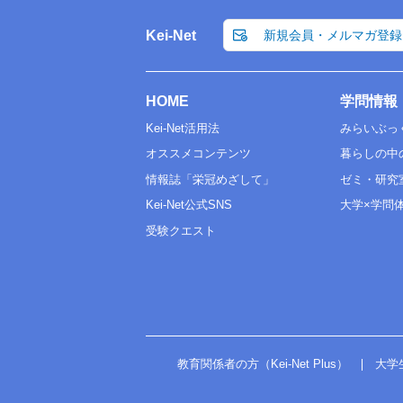
Kei-Net
新規会員・メルマガ登録
HOME
学問情報
Kei-Net活用法
みらいぶっ
オススメコンテンツ
暮らしの中
情報誌「栄冠めざして」
ゼミ・研究
Kei-Net公式SNS
大学×学問
受験クエスト
教育関係者の方（Kei-Net Plus）
大学