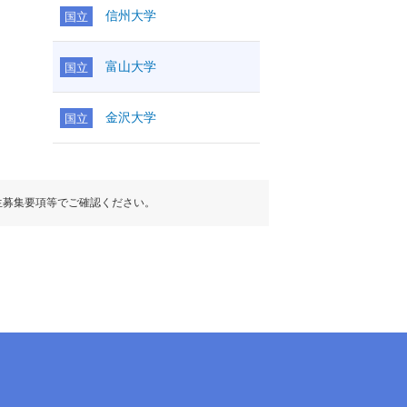
信州大学
国立
富山大学
国立
金沢大学
国立
生募集要項等でご確認ください。