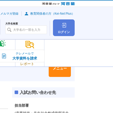
・メルマガ登録
教育関係者の方（Kei-Net Plus）
大学名検索
ログイン
大学の今
テレメールで
大学資料を請求
大学
トピック＆
レポート
大学情報
メニュー
入試お問い合わせ先
担当部署