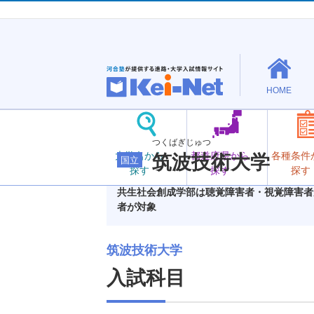
HOME
つくばぎじゅつ
大学名から
都道府県から
各種条件
筑波技術大学
国立
探す
探す
探す
共生社会創成学部は聴覚障害者・視覚障害者
者が対象
筑波技術大学
入試科目