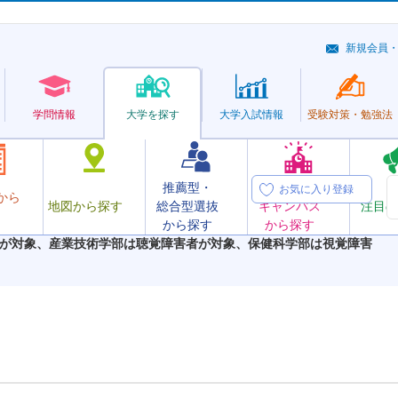
新規会員
学問情報
大学を探す
大学
入試情報
受験対策・
勉強法
推薦型・
オープン
お気に入り登録
から
地図から探す
総合型選抜
キャンパス
注目の
から探す
から探す
が対象、産業技術学部は聴覚障害者が対象、保健科学部は視覚障害