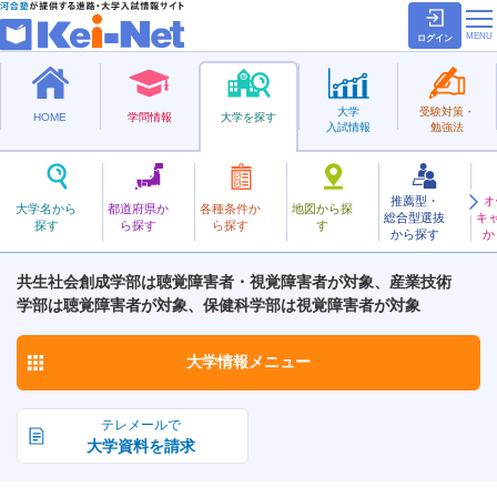
ログイン
大学
受験対策・
HOME
学問情報
大学を探す
入試情報
勉強法
推薦型・
オ
つくばぎじゅつ
大学名から
都道府県か
各種条件か
地図から探
総合型選抜
キ
筑波技術大学
探す
ら探す
ら探す
す
国立
から探す
か
お気に入り
共生社会創成学部は聴覚障害者・視覚障害者が対象、産業技術
学部は聴覚障害者が対象、保健科学部は視覚障害者が対象
大学情報
メニュー
テレメールで
大学資料を請求