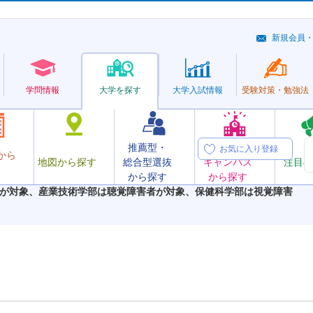
新規会員
学問情報
大学を探す
大学
入試情報
受験対策・
勉強法
推薦型・
オープン
お気に入り登録
から
地図から探す
総合型選抜
キャンパス
注目の
から探す
から探す
が対象、産業技術学部は聴覚障害者が対象、保健科学部は視覚障害