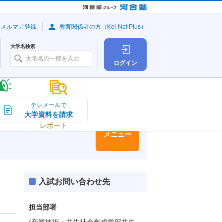
・メルマガ登録
教育関係者の方（Kei-Net Plus）
大学名検索
ログイン
大学の今
テレメールで
大学資料を請求
大学
トピック＆
レポート
大学情報
メニュー
入試お問い合わせ先
担当部署