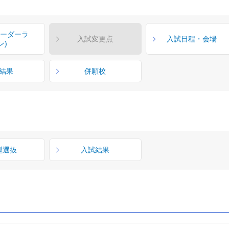
ボーダーラ
入試変更点
入試日程・会場
ン)
結果
併願校
型選抜
入試結果