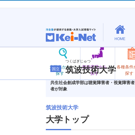
HOME
つくばぎじゅつ
大学名から
都道府県から
各種条件
筑波技術大学
国立
探す
探す
探す
共生社会創成学部は聴覚障害者・視覚障害者
者が対象
筑波技術大学
大学トップ