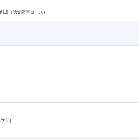
創成（聴覚障害コース）
学部]