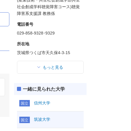
(産業技術・共生社会創成学部共生
社会創成学科聴覚障害コース)聴覚
障害系支援課 教務係
電話番号
029-858-9328･9329
所在地
茨城県つくば市天久保4-3-15
もっと見る
一緒に見られた大学
信州大学
国立
筑波大学
国立