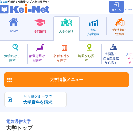
ログイン
大学
受験対策・
HOME
学問情報
大学を探す
入試情報
勉強法
推薦型・
オ
でんきつうしん
大学名から
都道府県か
各種条件か
地図から探
総合型選抜
キ
電気通信大学
探す
ら探す
ら探す
す
国立
から探す
か
お気に入り
大学情報
メニュー
河合塾グループで
大学資料を請求
電気通信大学
大学トップ