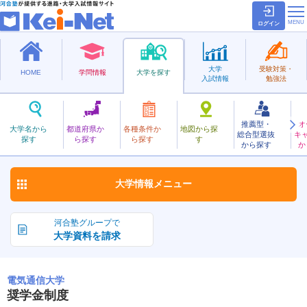
ログイン
大学
受験対策・
HOME
学問情報
大学を探す
入試情報
勉強法
推薦型・
オ
でんきつうしん
大学名から
都道府県か
各種条件か
地図から探
総合型選抜
キ
電気通信大学
探す
ら探す
ら探す
す
国立
から探す
か
お気に入り
大学情報
メニュー
河合塾グループで
大学資料を請求
電気通信大学
奨学金制度