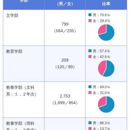
学部
（男／女）
比率
文学部
男：70.6％
女：29.4％
799
（564／235）
教育学部
男：57.4％
女：42.6％
209
（120／89）
教養学部（文科
男：69.0％
女：31.0％
系：１，２年次）
2,753
（1,899／854）
教養学部（理科
男：86.3％
女：13.7％