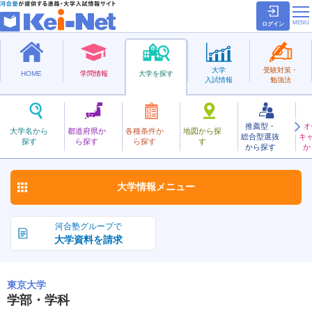
ログイン
大学
受験対策・
HOME
学問情報
大学を探す
入試情報
勉強法
推薦型・
オ
とうきょう
大学名から
都道府県か
各種条件か
地図から探
総合型選抜
キ
東京大学
探す
ら探す
ら探す
す
国立
から探す
か
お気に入り
大学情報
メニュー
河合塾グループで
大学資料を請求
東京大学
学部・学科