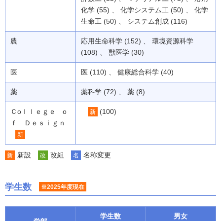
化学 (55) 、 化学システム工 (50) 、 化学
生命工 (50) 、 システム創成 (116)
農
応用生命科学 (152) 、 環境資源科学
(108) 、 獣医学 (30)
医
医 (110) 、 健康総合科学 (40)
薬
薬科学 (72) 、 薬 (8)
Ｃоｌｌｅｇｅ о
(100)
新
ｆ Ｄｅｓｉｇｎ
新
新設
改組
名称変更
新
改
名
学生数
※2025年度現在
学生数
男女