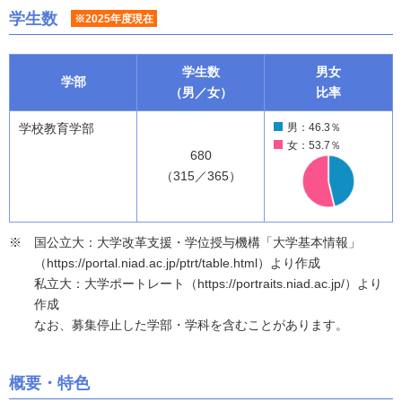
学生数
※2025年度現在
学生数
男女
学部
（男／女）
比率
学校教育学部
男：46.3％
女：53.7％
680
（315／365）
国公立大：大学改革支援・学位授与機構「大学基本情報」
（https://portal.niad.ac.jp/ptrt/table.html）より作成
私立大：大学ポートレート（https://portraits.niad.ac.jp/）より
作成
なお、募集停止した学部・学科を含むことがあります。
概要・特色