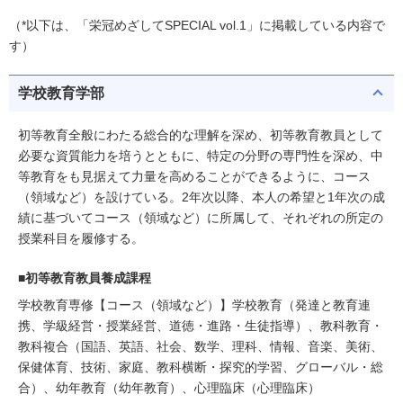
（*以下は、「栄冠めざしてSPECIAL vol.1」に掲載している内容で
す）
学校教育学部
初等教育全般にわたる総合的な理解を深め、初等教育教員として
必要な資質能力を培うとともに、特定の分野の専門性を深め、中
等教育をも見据えて力量を高めることができるように、コース
（領域など）を設けている。2年次以降、本人の希望と1年次の成
績に基づいてコース（領域など）に所属して、それぞれの所定の
授業科目を履修する。
■初等教育教員養成課程
学校教育専修【コース（領域など）】学校教育（発達と教育連
携、学級経営・授業経営、道徳・進路・生徒指導）、教科教育・
教科複合（国語、英語、社会、数学、理科、情報、音楽、美術、
保健体育、技術、家庭、教科横断・探究的学習、グローバル・総
合）、幼年教育（幼年教育）、心理臨床（心理臨床）