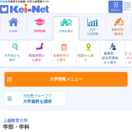
ログイン
大学
受験対策・
HOME
学問情報
大学を探す
入試情報
勉強法
推薦型・
オ
じょうえつきょういく
大学名から
都道府県か
各種条件か
地図から探
総合型選抜
キ
上越教育大学
探す
ら探す
ら探す
す
国立
から探す
か
お気に入り
大学情報
メニュー
河合塾グループで
大学資料を請求
上越教育大学
学部・学科