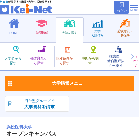
ログイン
大学
受験対策・
HOME
学問情報
大学を探す
入試情報
勉強法
推薦型・
オ
はままついか
大学名から
都道府県か
各種条件か
地図から探
総合型選抜
キ
浜松医科大学
探す
ら探す
ら探す
す
国立
から探す
か
お気に入り
大学情報
メニュー
河合塾グループで
大学資料を請求
浜松医科大学
オープンキャンパス