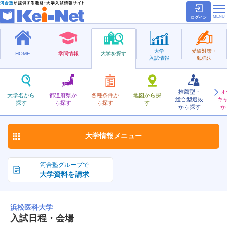
ログイン
大学
受験対策・
HOME
学問情報
大学を探す
入試情報
勉強法
推薦型・
オ
はままついか
大学名から
都道府県か
各種条件か
地図から探
総合型選抜
キ
浜松医科大学
探す
ら探す
ら探す
す
国立
から探す
か
お気に入り
大学情報
メニュー
河合塾グループで
大学資料を請求
浜松医科大学
入試日程・会場