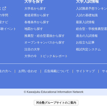
大学を探す
大学入試情報
く
大学名から探す
入試難易予想ランキ
の学問
都道府県から探す
入試の基礎知識
室ナビ
各種条件から探す
最新入試情報
体験イベント
地図から探す
総合型・学校推薦型
推薦型・総合型選抜から探す
過去の入試情報
オープンキャンパスから探す
お役立ち記事
注目の大学
模試判定システム
大学の今 トピック＆レポート
生の方へ
お問い合わせ
広告掲載について
サイトマップ
サ
© Kawaijuku Educational Information Network
河合塾グループサイトのご案内