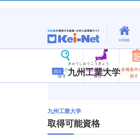
HOME
きゅうしゅうこうぎょう
大学名から
都道府県から
各種条件
九州工業大学
国立
探す
探す
探す
九州工業大学
取得可能資格