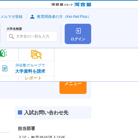
・メルマガ登録
教育関係者の方（Kei-Net Plus）
大学名検索
ログイン
大学の今
河合塾グループで
大学資料を請求
大学
トピック＆
レポート
大学情報
メニュー
入試お問い合わせ先
担当部署
入試・教育接続課入試係