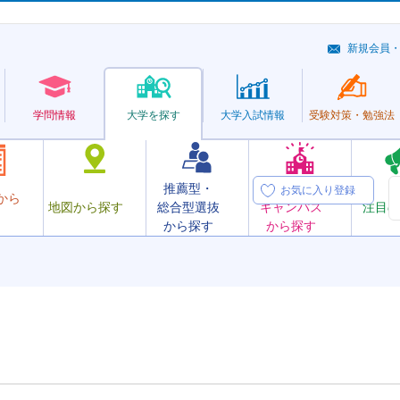
新規会員
学問情報
大学を探す
大学
入試情報
受験対策・
勉強法
推薦型・
オープン
お気に入り登録
から
地図から探す
総合型選抜
キャンパス
注目の
から探す
から探す