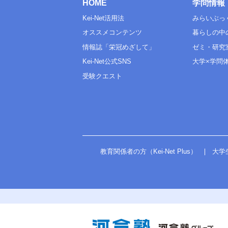
HOME
学問情報
Kei-Net活用法
みらいぶっ
オススメコンテンツ
暮らしの中
情報誌「栄冠めざして」
ゼミ・研究
Kei-Net公式SNS
大学×学問
受験クエスト
教育関係者の方（Kei-Net Plus）
大学