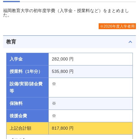
福岡教育大学の初年度学費（入学金・授業料など）をまとめまし
た。
※2026年度入学者用
教育
入学金
282,000 円
授業料（1年分）
535,800 円
設備/実習/諸会費
※
等
保険料
※
後援会費
※
上記合計額
817,800 円