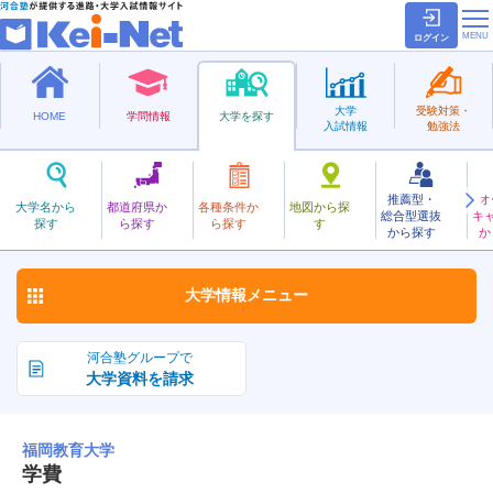
ログイン
大学
受験対策・
HOME
学問情報
大学を探す
入試情報
勉強法
推薦型・
オ
ふくおかきょういく
大学名から
都道府県か
各種条件か
地図から探
総合型選抜
キ
福岡教育大学
探す
ら探す
ら探す
す
国立
から探す
か
お気に入り
大学情報
メニュー
河合塾グループで
大学資料を請求
福岡教育大学
学費