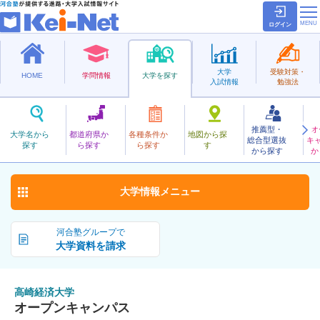
ログイン
大学
受験対策・
HOME
学問情報
大学を探す
入試情報
勉強法
推薦型・
オ
たかさきけいざい
大学名から
都道府県か
各種条件か
地図から探
総合型選抜
キ
高崎経済大学
探す
ら探す
ら探す
す
公立
から探す
か
お気に入り
大学情報
メニュー
河合塾グループで
大学資料を請求
高崎経済大学
オープンキャンパス