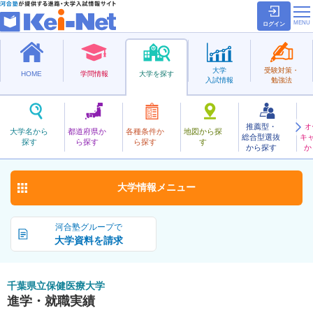
ログイン
大学
受験対策・
HOME
学問情報
大学を探す
入試情報
勉強法
推薦型・
オ
ちばけんりつほけんいりょう
大学名から
都道府県か
各種条件か
地図から探
総合型選抜
キ
千葉県立保健医療大学
探す
ら探す
ら探す
す
公立
から探す
か
お気に入り
大学情報
メニュー
河合塾グループで
大学資料を請求
千葉県立保健医療大学
進学・就職実績