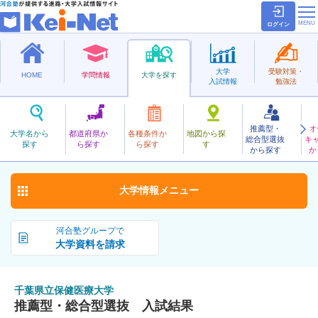
ログイン
大学
受験対策・
HOME
学問情報
大学を探す
入試情報
勉強法
推薦型・
オ
ちばけんりつほけんいりょう
大学名から
都道府県か
各種条件か
地図から探
総合型選抜
キ
千葉県立保健医療大学
探す
ら探す
ら探す
す
公立
から探す
か
お気に入り
大学情報
メニュー
河合塾グループで
大学資料を請求
千葉県立保健医療大学
推薦型・総合型選抜 入試結果