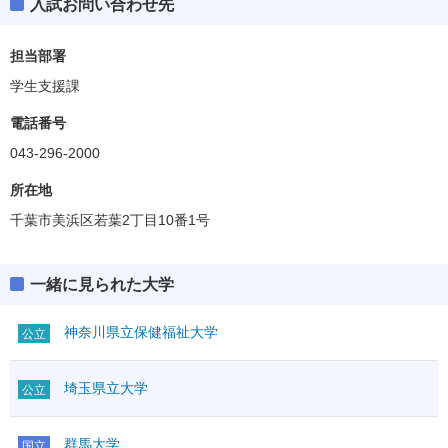
入試お問い合わせ先
健康科学部
偏差値
45.0～50.0
担当部署
学生支援課
学科・専攻等
ボーダー偏差値
電話番号
看護
47.5
043-296-2000
栄養
50.0
所在地
千葉市美浜区若葉2丁目10番1号
歯科衛生
45.0
リハ－理学療法学
50.0
一緒に見られた大学
リハ－作業療法学
45.0
神奈川県立保健福祉大学
公立
埼玉県立大学
公立
群馬大学
国立