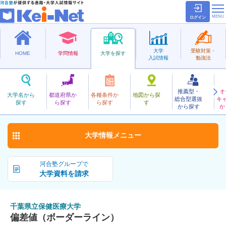
ログイン
大学
受験対策・
HOME
学問情報
大学を探す
入試情報
勉強法
推薦型・
オ
ちばけんりつほけんいりょう
大学名から
都道府県か
各種条件か
地図から探
総合型選抜
キ
千葉県立保健医療大学
探す
ら探す
ら探す
す
公立
から探す
か
お気に入り
大学情報
メニュー
河合塾グループで
大学資料を請求
千葉県立保健医療大学
偏差値（ボーダーライン）