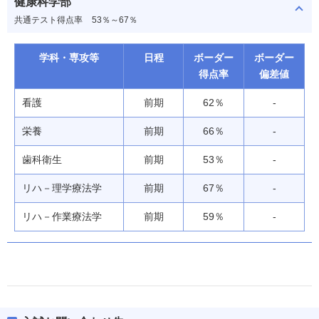
健康科学部
共通テスト得点率
53％～67％
学科・専攻等
日程
ボーダー
ボーダー
得点率
偏差値
看護
前期
62％
-
栄養
前期
66％
-
歯科衛生
前期
53％
-
リハ－理学療法学
前期
67％
-
リハ－作業療法学
前期
59％
-