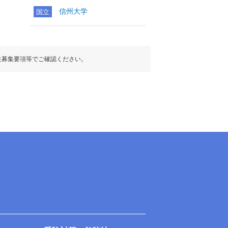
の選択
信州大学
国立
目扱い
の選択
目扱い
生募集要項等でご確認ください。