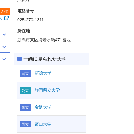
電話番号
度入試
方
025-270-1311
所在地
新潟市東区海老ヶ瀬471番地
一緒に見られた大学
新潟大学
国立
静岡県立大学
公立
金沢大学
国立
富山大学
国立