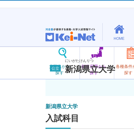
HOME
にいがたけんりつ
大学名から
都道府県から
各種条件
新潟県立大学
公立
探す
探す
探す
新潟県立大学
入試科目