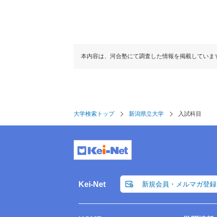
ボーダー得点
(得点率)
240(
教科・科目数
5
満点
英語資格・検定試験
本内容は、河合塾にて調査した情報を掲載していま
満点
R
英語
英語資格・検定試験
外国語
L
R
その他
英語
外国語
L
IA
①
その他
I
数学
大学検索トップ
新潟県立大学
入試科目
IA
②
ⅡB
①
I
科目数
数学
②
ⅡB
国語
国語
科目数
範囲
国語
物
国語
範囲
化
理科基礎
Kei-Net
新規会員・メルマガ登録
物
生
化
地
理科基礎
生
理科
物理