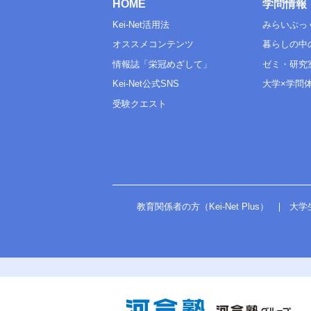
HOME
学問情報
地
化学
理科
物理
Kei-Net活用法
みらいぶっ
生物
化学
地学
オススメコンテンツ
暮らしの中
生物
科目数
情報誌「栄冠めざして」
ゼミ・研究
地学
地理
Kei-Net公式SNS
大学×学問
科目数
日本史
受験クエスト
地理
世界史
日本史
地歴・公民
地歴公共
世界史
倫理
地歴・公民
地歴公共
政治経済
倫理
科目数
政治経済
情報Ⅰ
科目数
教育関係者の方（Kei-Net Plus）
大学
備考
＊数・理・地公・情→１
情報Ⅰ
備考
＊理・地公・情→２
この方式のTOPに戻る
ボーダー
偏差値
50
この方式のTOPに戻る
Ｂ日程（募集人員：40）
ボーダー
偏差値
47
Ｂ日程（募集人員：25）