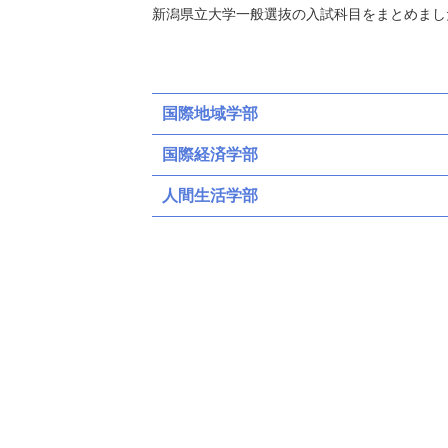
新潟県立大学一般選抜の入試科目をまとめまし
国際地域学部
国際経済学部
人間生活学部
Ａ日程
Ｂ日程
Ｃ日程
Ａ日程
Ｂ日程
Ｃ日程
Ａ日程（募集人員：80）
Ａ日程（募集人員：45）
共通テスト
共通テスト
共通テスト
共通テスト
ボーダー得点
(得点率)
201(
教科・科目数
3