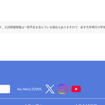
60%)
英資出願要件
「●」:必須、「○」:教科内選択、「◇」:他教科と
－5
2段階選抜
－
「●1」「○1」「◇1」：はセットで1科
「●」:必須、「○」:教科内選択、「◇」:他教科と
「●1」「○1」「◇1」：はセットで1科
300
す。入試関連情報は一部予定を含んでいる場合もありますので、必ず大学発行の学
400
●
75
●
25
100
●
75
●
25
100
◇
◇
（100）
○
C
◇
＊1
100
C
○
●
100
1
●
理基礎
◇1
100
学基礎
◇1
Kei-Net公式SNS
理基礎
◇1
物基礎
◇1
学基礎
◇1
学基礎
◇1
（100）
物基礎
◇1
◇