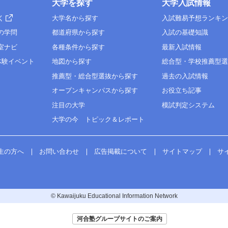
大学を探す
大学入試情報
学基礎
◇1
（50）
第１
◇
◇
く
大学名から探す
入試難易予想ランキ
◇
第１
◇
◇
の学問
都道府県から探す
入試の基礎知識
◇
＊1
室ナビ
各種条件から探す
最新入試情報
◇
◇
体験イベント
地図から探す
総合型・学校推薦型
＊1
◇
推薦型・総合型選抜から探す
過去の入試情報
◇
◇
（100）
◇
オープンキャンパスから探す
お役立ち記事
◇
◇
（50）
第１
◇
注目の大学
模試判定システム
◇
◇
大学の今 トピック＆レポート
第１
◇
＊1
◇
◇
（100）
＊1
生の方へ
お問い合わせ
広告掲載について
サイトマップ
サ
◇
（50）
.0
英資出願要件
© Kawaijuku Educational Information Network
.5
英資出願要件
河合塾グループサイトのご案内