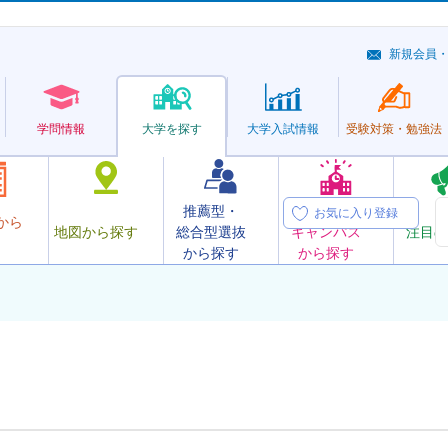
新規会員
学問情報
大学を探す
大学
入試情報
受験対策・
勉強法
推薦型・
オープン
お気に入り登録
から
地図から探す
総合型選抜
キャンパス
注目の
から探す
から探す