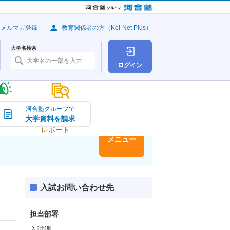
・メルマガ登録
教育関係者の方（Kei-Net Plus）
大学名検索
ログイン
大学の今
河合塾グループで
大学資料を請求
大学
トピック＆
レポート
大学情報
メニュー
入試お問い合わせ先
担当部署
入試課