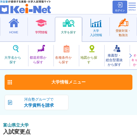
ログイン
大学
受験対策・
HOME
学問情報
大学を探す
入試情報
勉強法
推薦型・
オ
とやまけんりつ
大学名から
都道府県か
各種条件か
地図から探
総合型選抜
キ
富山県立大学
探す
ら探す
ら探す
す
公立
から探す
か
お気に入り
大学情報
メニュー
河合塾グループで
大学資料を請求
富山県立大学
入試変更点