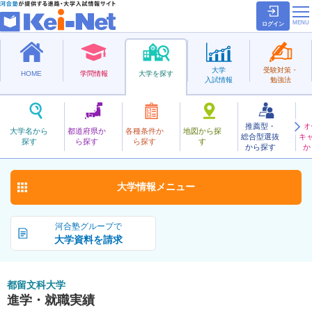
ログイン
大学
受験対策・
HOME
学問情報
大学を探す
入試情報
勉強法
推薦型・
オ
つるぶんか
大学名から
都道府県か
各種条件か
地図から探
総合型選抜
キ
都留文科大学
探す
ら探す
ら探す
す
公立
から探す
か
お気に入り
大学情報
メニュー
河合塾グループで
大学資料を請求
都留文科大学
進学・就職実績