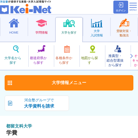
ログイン
大学
受験対策・
HOME
学問情報
大学を探す
入試情報
勉強法
推薦型・
オ
つるぶんか
大学名から
都道府県か
各種条件か
地図から探
総合型選抜
キ
都留文科大学
探す
ら探す
ら探す
す
公立
から探す
か
お気に入り
大学情報
メニュー
河合塾グループで
大学資料を請求
都留文科大学
学費