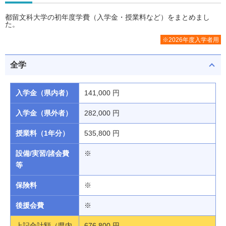
都留文科大学の初年度学費（入学金・授業料など）をまとめまし
た。
※2026年度入学者用
全学
入学金（県内者）
141,000 円
入学金（県外者）
282,000 円
授業料（1年分）
535,800 円
設備/実習/諸会費
※
等
保険料
※
後援会費
※
上記合計額（県内
676,800 円