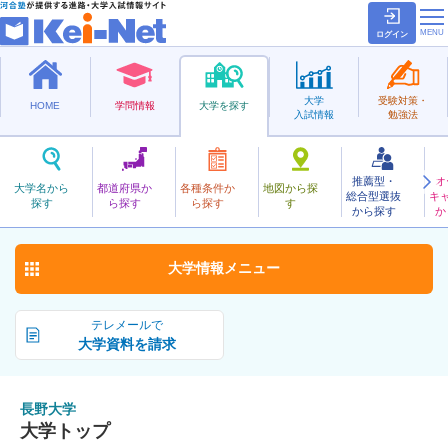
ログイン
大学
受験対策・
HOME
学問情報
大学を探す
入試情報
勉強法
推薦型・
オ
ながの
大学名から
都道府県か
各種条件か
地図から探
総合型選抜
キ
長野大学
探す
ら探す
ら探す
す
公立
から探す
か
お気に入り
大学情報
メニュー
テレメールで
大学資料を請求
長野大学
大学トップ