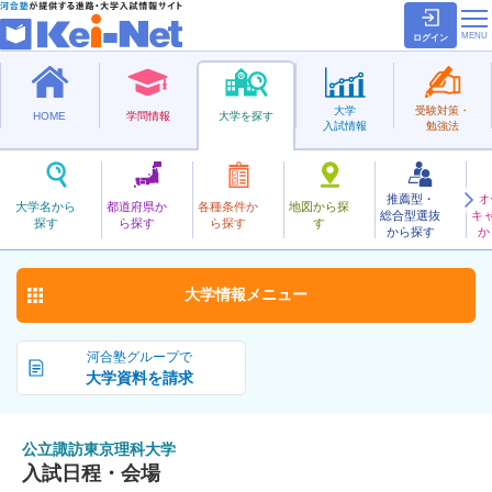
ログイン
大学
受験対策・
HOME
学問情報
大学を探す
入試情報
勉強法
推薦型・
オ
こうりつすわとうきょうりか
大学名から
都道府県か
各種条件か
地図から探
総合型選抜
キ
公立諏訪東京理科大学
探す
ら探す
ら探す
す
公立
から探す
か
お気に入り
大学情報
メニュー
河合塾グループで
大学資料を請求
公立諏訪東京理科大学
入試日程・会場