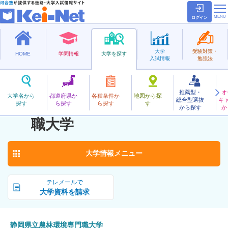
ログイン
大学
受験対策・
HOME
学問情報
大学を探す
入試情報
勉強法
推薦型・
オ
しずおかけんりつのうりんかんきょうせんもんしょく
大学名から
都道府県か
各種条件か
地図から探
総合型選抜
キ
静岡県立農林環境専門
探す
ら探す
ら探す
す
公立
から探す
か
お気に入り
職大学
大学情報
メニュー
テレメールで
大学資料を請求
静岡県立農林環境専門職大学