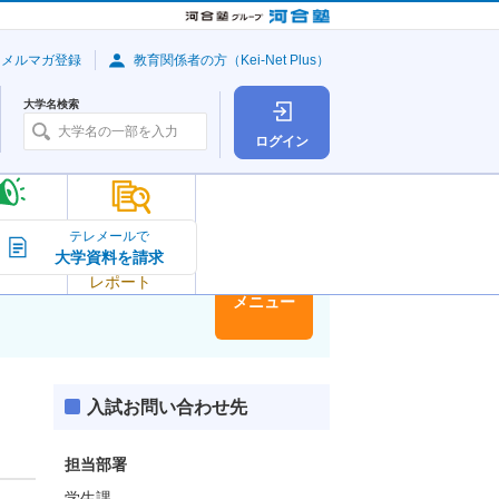
・メルマガ登録
教育関係者の方（Kei-Net Plus）
大学名検索
ログイン
大学の今
テレメールで
大学資料を請求
大学
トピック＆
レポート
大学情報
メニュー
入試お問い合わせ先
担当部署
学生課