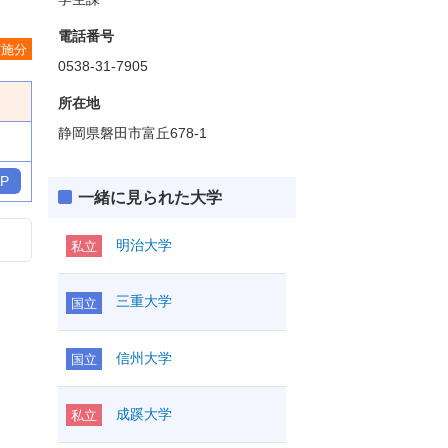
電話番号
実施分
0538-31-7905
所在地
静岡県磐田市富丘678-1
P
一緒に見られた大学
明治大学
私立
三重大学
国立
信州大学
国立
成蹊大学
私立