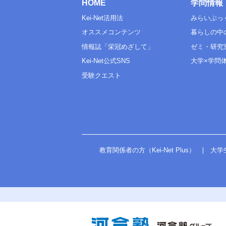
HOME
学問情報
Kei-Net活用法
みらいぶっ
オススメコンテンツ
暮らしの中
情報誌「栄冠めざして」
ゼミ・研究
Kei-Net公式SNS
大学×学問
受験クエスト
教育関係者の方（Kei-Net Plus）
大学