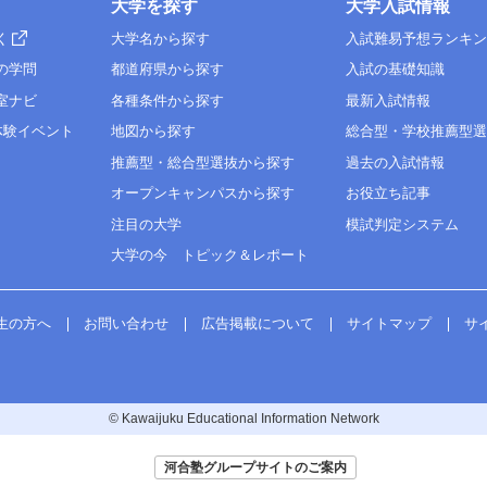
大学を探す
大学入試情報
く
大学名から探す
入試難易予想ランキ
の学問
都道府県から探す
入試の基礎知識
室ナビ
各種条件から探す
最新入試情報
体験イベント
地図から探す
総合型・学校推薦型
推薦型・総合型選抜から探す
過去の入試情報
オープンキャンパスから探す
お役立ち記事
注目の大学
模試判定システム
大学の今 トピック＆レポート
生の方へ
お問い合わせ
広告掲載について
サイトマップ
サ
© Kawaijuku Educational Information Network
河合塾グループサイトのご案内