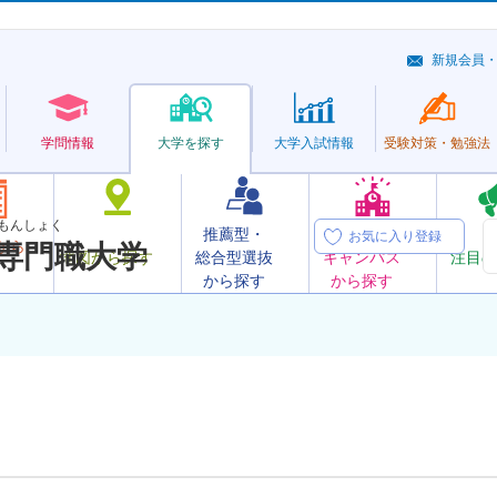
新規会員
学問情報
大学を探す
大学
入試情報
受験対策・
勉強法
もんしょく
推薦型・
オープン
お気に入り登録
から
専門職大学
地図から探す
総合型選抜
キャンパス
注目の
から探す
から探す