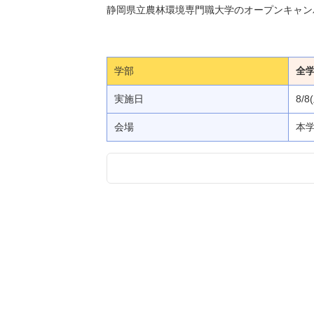
静岡県立農林環境専門職大学のオープンキャン
学部
全
実施日
8/8
会場
本