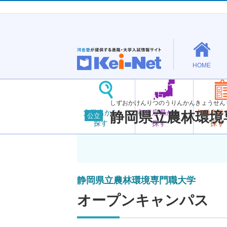
HOME
しずおかけんりつのうりんかんきょうせん
大学名から
都道府県から
各種条件
静岡県立農林環境
公立
探す
探す
探す
静岡県立農林環境専門職大学
オープンキャンパス