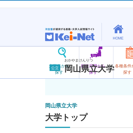
HOME
おかやまけんりつ
大学名から
都道府県から
各種条件
岡山県立大学
公立
探す
探す
探す
岡山県立大学
大学トップ