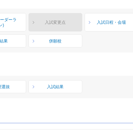
ボーダーラ
入試変更点
入試日程・会場
ン)
結果
併願校
型選抜
入試結果