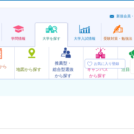
新規会員
学問情報
大学を探す
大学
入試情報
受験対策・
勉強法
推薦型・
オープン
お気に入り登録
から
地図から探す
総合型選抜
キャンパス
注目の
から探す
から探す