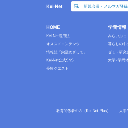
Kei-Net
新規会員・メルマガ登録
HOME
学問情報
Kei-Net活用法
みらいぶっ
オススメコンテンツ
暮らしの中
情報誌「栄冠めざして」
ゼミ・研究
Kei-Net公式SNS
大学×学問
受験クエスト
教育関係者の方（Kei-Net Plus）
大学