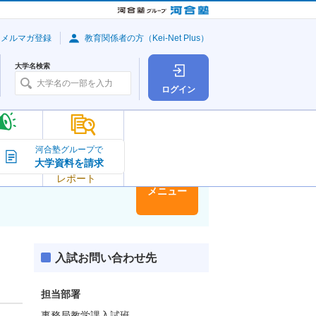
・メルマガ登録
教育関係者の方（Kei-Net Plus）
大学名検索
ログイン
大学の今
河合塾グループで
大学資料を請求
大学
トピック＆
レポート
大学情報
メニュー
入試お問い合わせ先
担当部署
事務局教学課入試班