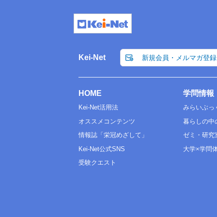
Kei-Net
新規会員・メルマガ登録
HOME
学問情報
Kei-Net活用法
みらいぶっ
オススメコンテンツ
暮らしの中
情報誌「栄冠めざして」
ゼミ・研究
Kei-Net公式SNS
大学×学問
受験クエスト