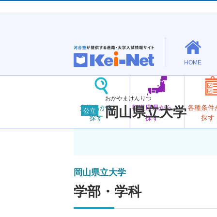
HOME
おかやまけんりつ
大学名から
都道府県から
各種条件
岡山県立大学
公立
探す
探す
探す
岡山県立大学
学部・学科