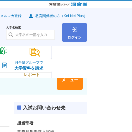
・メルマガ登録
教育関係者の方（Kei-Net Plus）
大学名検索
ログイン
大学の今
河合塾グループで
大学資料を請求
大学
トピック＆
レポート
大学情報
メニュー
入試お問い合わせ先
担当部署
事務局教学課入試班