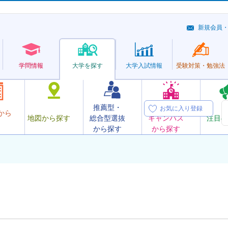
新規会員
学問情報
大学を探す
大学
入試情報
受験対策・
勉強法
推薦型・
オープン
お気に入り登録
から
地図から探す
総合型選抜
キャンパス
注目の
から探す
から探す