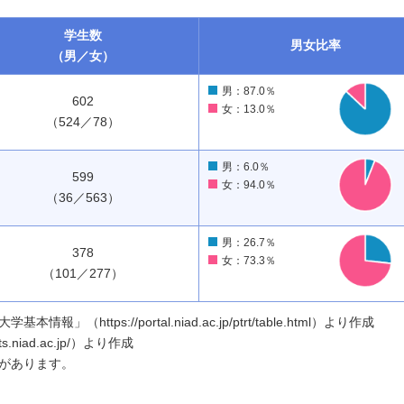
学生数
男女
比率
（男／女）
男：87.0％
602
女：13.0％
（524／78）
男：6.0％
599
女：94.0％
（36／563）
男：26.7％
378
女：73.3％
（101／277）
ttps://portal.niad.ac.jp/ptrt/table.html）より作成
.niad.ac.jp/）より作成
があります。