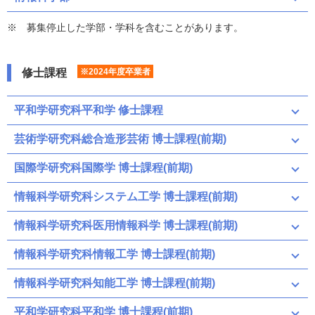
募集停止した学部・学科を含むことがあります。
修士課程
※2024年度卒業者
平和学研究科平和学 修士課程
芸術学研究科総合造形芸術 博士課程(前期)
国際学研究科国際学 博士課程(前期)
情報科学研究科システム工学 博士課程(前期)
情報科学研究科医用情報科学 博士課程(前期)
情報科学研究科情報工学 博士課程(前期)
情報科学研究科知能工学 博士課程(前期)
平和学研究科平和学 博士課程(前期)