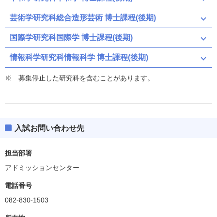
芸術学研究科総合造形芸術 博士課程(後期)
国際学研究科国際学 博士課程(後期)
情報科学研究科情報科学 博士課程(後期)
募集停止した研究科を含むことがあります。
入試お問い合わせ先
担当部署
アドミッションセンター
電話番号
082-830-1503