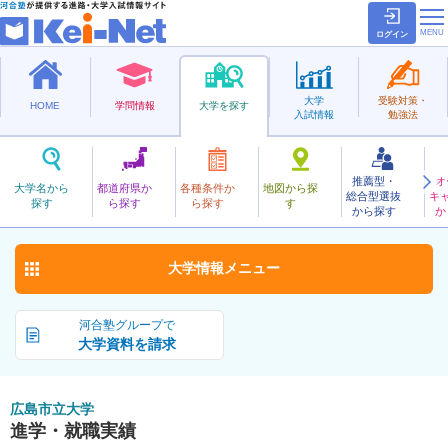
ログイン
大学
受験対策・
HOME
学問情報
大学を探す
入試情報
勉強法
推薦型・
オ
ひろしましりつ
大学名から
都道府県か
各種条件か
地図から探
総合型選抜
キ
広島市立大学
探す
ら探す
ら探す
す
公立
から探す
か
お気に入り
大学情報
メニュー
河合塾グループで
大学資料を請求
広島市立大学
進学・就職実績