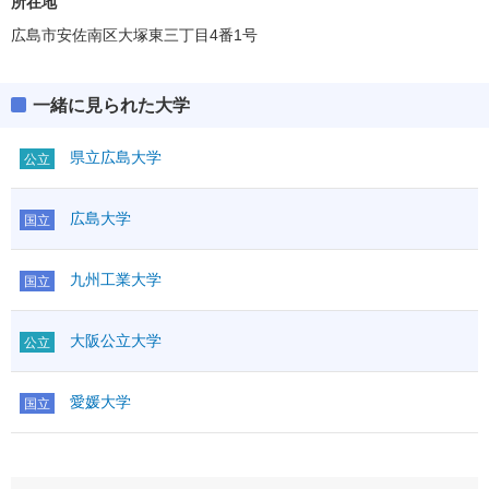
所在地
広島市安佐南区大塚東三丁目4番1号
一緒に見られた大学
県立広島大学
公立
広島大学
国立
九州工業大学
国立
大阪公立大学
公立
愛媛大学
国立