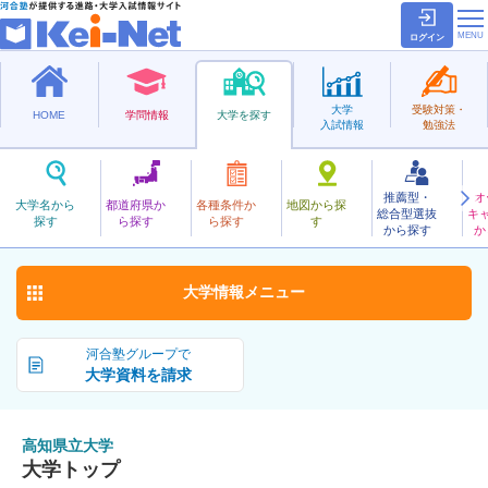
ログイン
大学
受験対策・
HOME
学問情報
大学を探す
入試情報
勉強法
推薦型・
オ
こうちけんりつ
大学名から
都道府県か
各種条件か
地図から探
総合型選抜
キ
高知県立大学
探す
ら探す
ら探す
す
公立
から探す
か
お気に入り
大学情報
メニュー
河合塾グループで
大学資料を請求
高知県立大学
大学トップ