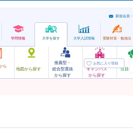
新規会員
学問情報
大学を探す
大学
入試情報
受験対策・
勉強法
推薦型・
オープン
お気に入り登録
から
地図から探す
総合型選抜
キャンパス
注目の
から探す
から探す