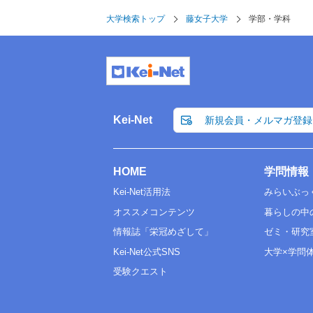
大学検索トップ
藤女子大学
学部・学科
Kei-Net
新規会員・メルマガ登録
HOME
学問情報
Kei-Net活用法
みらいぶっ
オススメコンテンツ
暮らしの中
情報誌「栄冠めざして」
ゼミ・研究
Kei-Net公式SNS
大学×学問
受験クエスト