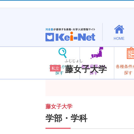
HOME
ふじじょし
大学名から
都道府県から
各種条件
藤女子大学
私立
探す
探す
探す
藤女子大学
学部・学科