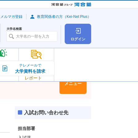
・メルマガ登録
教育関係者の方（Kei-Net Plus）
大学名検索
ログイン
大学の今
テレメールで
大学資料を請求
大学
トピック＆
レポート
大学情報
メニュー
入試お問い合わせ先
担当部署
入試課