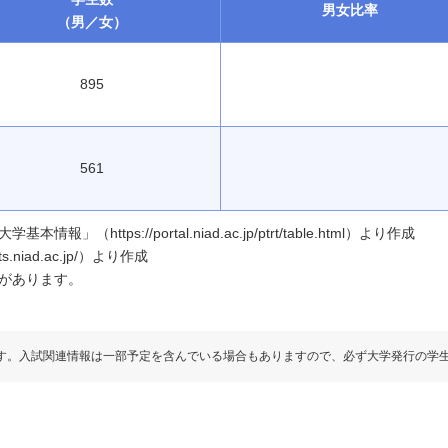
男女
比率
（男／女）
895
561
ttps://portal.niad.ac.jp/ptrt/table.html）より作成
.niad.ac.jp/）より作成
があります。
す。入試関連情報は一部予定を含んでいる場合もありますので、必ず大学発行の学