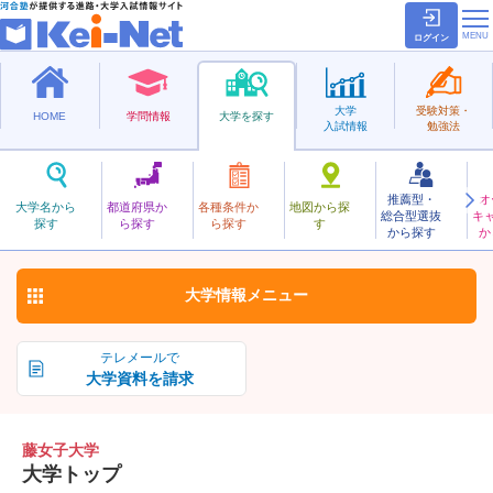
ログイン
大学
受験対策・
HOME
学問情報
大学を探す
入試情報
勉強法
推薦型・
オ
ふじじょし
大学名から
都道府県か
各種条件か
地図から探
総合型選抜
キ
藤女子大学
探す
ら探す
ら探す
す
私立
から探す
か
お気に入り
大学情報
メニュー
テレメールで
大学資料を請求
藤女子大学
大学トップ