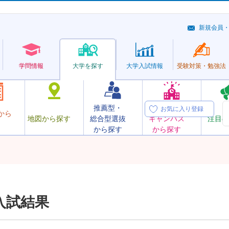
新規会員
学問情報
大学を探す
大学
入試情報
受験対策・
勉強法
推薦型・
オープン
お気に入り登録
から
地図から探す
総合型選抜
キャンパス
注目の
から探す
から探す
入試結果