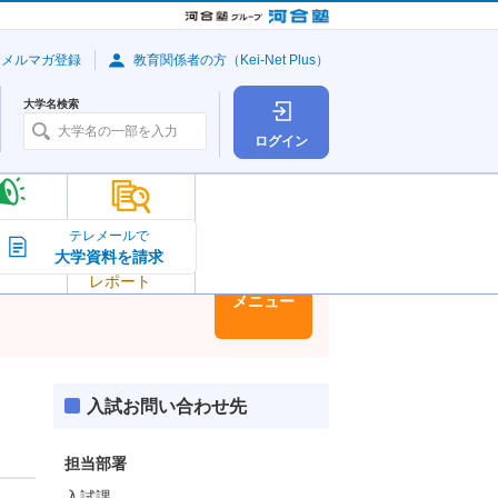
・メルマガ登録
教育関係者の方（Kei-Net Plus）
大学名検索
ログイン
大学の今
テレメールで
大学資料を請求
大学
トピック＆
レポート
大学情報
メニュー
入試お問い合わせ先
担当部署
入試課