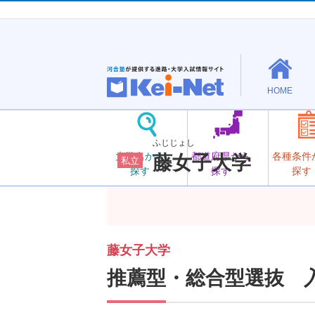
HOME
ふじじょし
大学名から
都道府県から
各種条件
藤女子大学
私立
探す
探す
探す
藤女子大学
推薦型・総合型選抜 