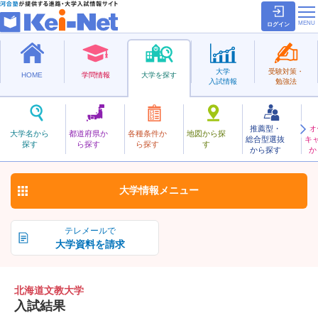
ログイン
大学
受験対策・
HOME
学問情報
大学を探す
入試情報
勉強法
推薦型・
オ
ほっかいどうぶんきょう
大学名から
都道府県か
各種条件か
地図から探
総合型選抜
キ
北海道文教大学
探す
ら探す
ら探す
す
私立
から探す
か
お気に入り
大学情報
メニュー
テレメールで
大学資料を請求
北海道文教大学
入試結果