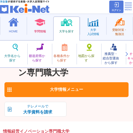
ログイン
大学
受験対策・
HOME
学問情報
大学を探す
入試情報
勉強法
推薦型・
オ
じょうほうけいえいいのべーしょんせんもんしょく
大学名から
都道府県か
各種条件か
地図から探
総合型選抜
キ
情報経営イノベーショ
探す
ら探す
ら探す
す
私立
から探す
か
お気に入り
ン専門職大学
大学情報
メニュー
テレメールで
大学資料を請求
情報経営イノベーション専門職大学