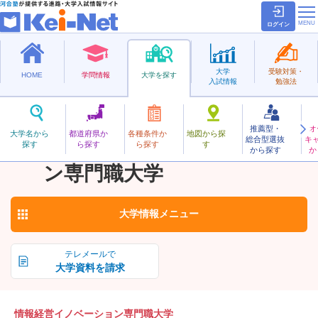
ログイン
大学
受験対策・
HOME
学問情報
大学を探す
入試情報
勉強法
推薦型・
オ
じょうほうけいえいいのべーしょんせんもんしょく
大学名から
都道府県か
各種条件か
地図から探
総合型選抜
キ
情報経営イノベーショ
探す
ら探す
ら探す
す
私立
から探す
か
お気に入り
ン専門職大学
大学情報
メニュー
テレメールで
大学資料を請求
情報経営イノベーション専門職大学