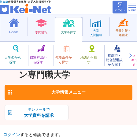
ログイン
大学
受験対策・
HOME
学問情報
大学を探す
入試情報
勉強法
推薦型・
オ
じょうほうけいえいいのべーしょんせんもんしょく
大学名から
都道府県か
各種条件か
地図から探
総合型選抜
キ
情報経営イノベーショ
探す
ら探す
ら探す
す
私立
から探す
か
お気に入り
ン専門職大学
大学情報
メニュー
テレメールで
大学資料を請求
ログイン
すると確認できます。