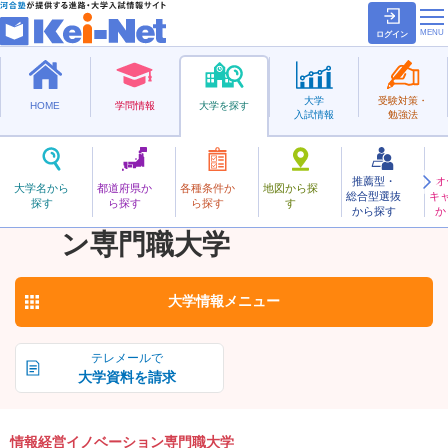
ログイン
大学
受験対策・
HOME
学問情報
大学を探す
入試情報
勉強法
推薦型・
オ
じょうほうけいえいいのべーしょんせんもんしょく
大学名から
都道府県か
各種条件か
地図から探
総合型選抜
キ
情報経営イノベーショ
探す
ら探す
ら探す
す
私立
から探す
か
お気に入り
ン専門職大学
大学情報
メニュー
テレメールで
大学資料を請求
情報経営イノベーション専門職大学