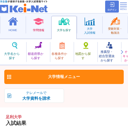
ログイン
大学
受験対策・
HOME
学問情報
大学を探す
入試情報
勉強法
推薦型・
オ
あしかが
大学名から
都道府県か
各種条件か
地図から探
総合型選抜
キ
足利大学
探す
ら探す
ら探す
す
私立
から探す
か
お気に入り
大学情報
メニュー
テレメールで
大学資料を請求
足利大学
入試結果