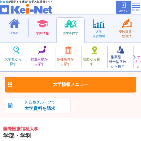
ログイン
大学
受験対策・
HOME
学問情報
大学を探す
入試情報
勉強法
推薦型・
オ
こくさいいりょうふくし
大学名から
都道府県か
各種条件か
地図から探
総合型選抜
キ
国際医療福祉大学
探す
ら探す
ら探す
す
私立
から探す
か
お気に入り
大学情報
メニュー
河合塾グループで
大学資料を請求
国際医療福祉大学
学部・学科