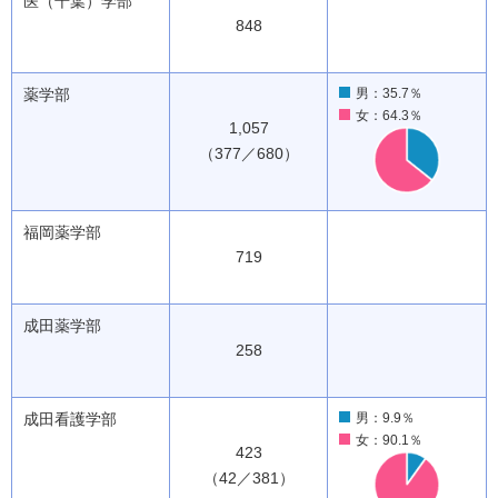
医（千葉）学部
848
薬学部
男：35.7％
女：64.3％
1,057
（377／680）
福岡薬学部
719
成田薬学部
258
成田看護学部
男：9.9％
女：90.1％
423
（42／381）