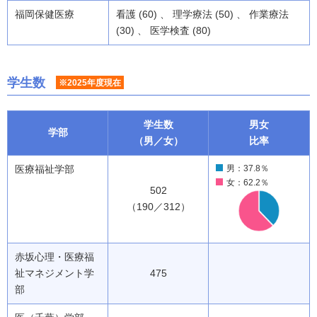
福岡保健医療
看護 (60) 、 理学療法 (50) 、 作業療法
(30) 、 医学検査 (80)
学生数
※2025年度現在
学生数
男女
学部
（男／女）
比率
医療福祉学部
男：37.8％
女：62.2％
502
（190／312）
赤坂心理・医療福
祉マネジメント学
475
部