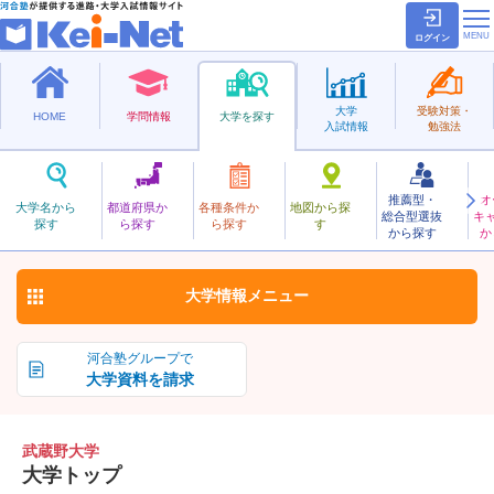
ログイン
大学
受験対策・
HOME
学問情報
大学を探す
入試情報
勉強法
推薦型・
オ
むさしの
大学名から
都道府県か
各種条件か
地図から探
総合型選抜
キ
武蔵野大学
探す
ら探す
ら探す
す
私立
から探す
か
お気に入り
大学情報
メニュー
河合塾グループで
大学資料を請求
武蔵野大学
大学トップ