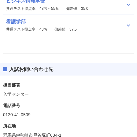
ビジネス情報学部
共通テスト得点率
43％～55％
偏差値
35.0
看護学部
共通テスト得点率
43％
偏差値
37.5
入試お問い合わせ先
ビジネス情報学部
偏差値
35.0
担当部署
入学センター
看護学部
偏差値
35.0
電話番号
0120-41-0509
所在地
群馬県伊勢崎市戸谷塚町634-1