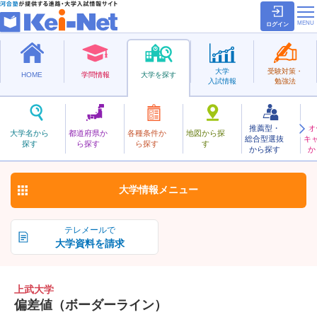
ログイン
大学
受験対策・
HOME
学問情報
大学を探す
入試情報
勉強法
推薦型・
オ
じょうぶ
大学名から
都道府県か
各種条件か
地図から探
総合型選抜
キ
上武大学
探す
ら探す
ら探す
す
私立
から探す
か
お気に入り
大学情報
メニュー
テレメールで
大学資料を請求
上武大学
偏差値（ボーダーライン）